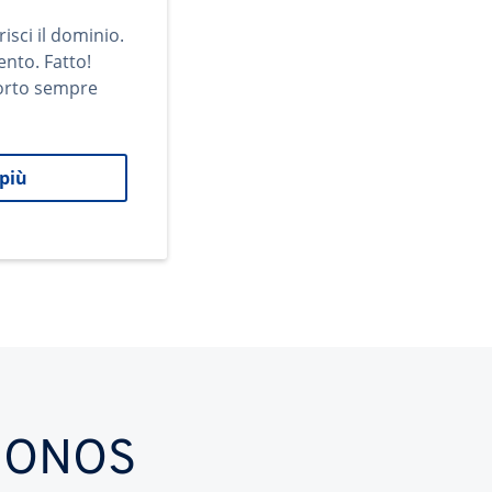
risci il dominio.
ento. Fatto!
orto sempre
 più
n IONOS